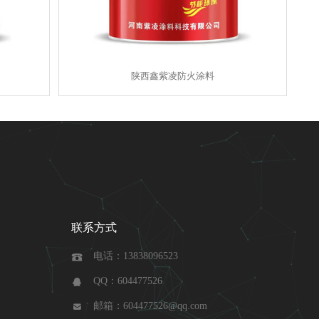
陕西鑫紫凌防火涂料
联系方式
电话：13838096523

QQ：604477526

邮箱：604477526@qq.com
