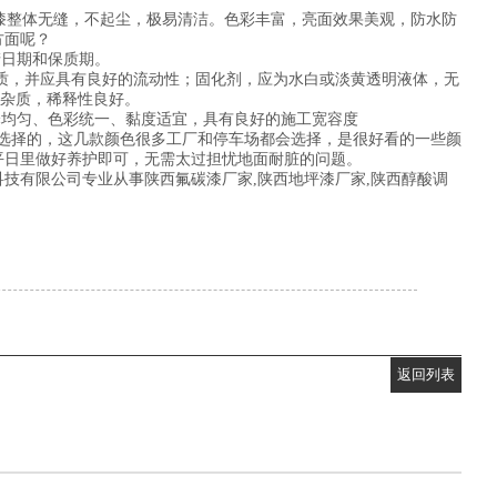
漆整体无缝，不起尘，极易清洁。色彩丰富，亮面效果美观，防水防
方面呢？
产日期和保质期。
质，并应具有良好的流动性；固化剂，应为水白或淡黄透明液体，无
无杂质，稀释性良好。
泽均匀、色彩统一、黏度适宜，具有良好的施工宽容度
选择的，这几款颜色很多工厂和停车场都会选择，是很好看的一些颜
平日里做好养护即可，无需太过担忧地面耐脏的问题。
技有限公司专业从事陕西氟碳漆厂家,陕西地坪漆厂家,陕西醇酸调
返回列表