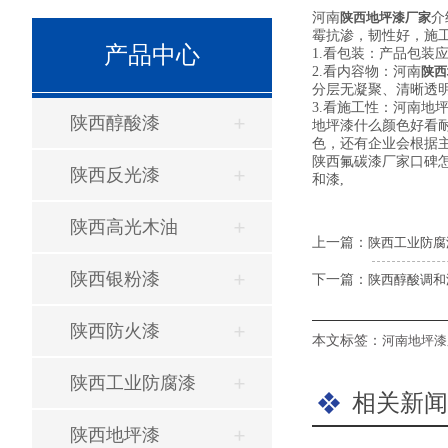
河南
陕西地坪漆厂家
介
霉抗渗，韧性好，施
产品中心
1.看包装：产品包
2.看内容物：河南
陕西
分层无凝聚、清晰透明
3.看施工性：河南
陕西醇酸漆
地坪漆什么颜色好看
色，还有企业会根据
陕西氟碳漆厂家口碑
陕西反光漆
和漆,
陕西高光木油
上一篇：
陕西工业防腐
陕西银粉漆
下一篇：
陕西醇酸调和
陕西防火漆
本文标签：
河南地坪漆
陕西工业防腐漆
相关新闻
陕西地坪漆