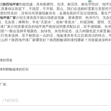
绍
陕西地坪漆
性能优越，具有耐磨性、光泽、耐压性、耐化学性好。地坪
工质量保证前提下，不脱层，不开裂。那么，我们在选购时需要注意那些
装应密封性良好，没有任何泄漏现象存在，金属包装的不应出现锈蚀。看生
地坪漆厂家
介绍主漆表面不能出现硬皮现象，漆液透明、色泽均匀、无杂
、无杂质；稀释剂，学名“天那水”，俗称“香蕉水”，外观清晰、透明、
地坪漆厂家介绍质量优良的地坪漆严格按说明要求配比后，应手感细腻、光
耐脏?一般会选择常规颜色，如绿色、灰色和蓝色，这几种颜色是大家普遍
主打色来选择。至于耐脏这一点的话，地板漆具有无尘且易清洁的特点，
怎么样？陕西地坪漆厂家哪里好？陕西醇酸调和漆找哪家？河南紫凌涂料科
漆的用途
漆和醇酸磁漆的区别
厂家
,
/ NEWS