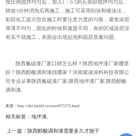
按比例搅拌均匀后，加入1：0.5的石英砂搅拌均匀后，
静放3分钟消泡后再施工，施工可采用刮涂和镘涂法，
彩田化工提示您在施工时要注意力度的匀衡，避免涂层
厚薄不均匀，固化的时候和速度不同，有的区域涂层没
有实干就施工，表面会出现起泡和脱层质量问题。
陕西氟碳漆厂家口碑怎么样？陕西地坪漆厂家哪里
好？陕西醇酸调和漆找哪家？河南紫凌涂料科技有限公
司专业从事陕西氟碳漆厂家,陕西地坪漆厂家,陕西醇酸
调和漆,
来源：http://shx.hnzltl.cn/news975572.html
相关标签：
地坪漆
,
上一篇：
陕西醇酸调和漆需要多久才能干