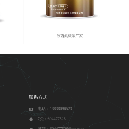
陕西氟碳漆厂家
联系方式
电话：13838096523

QQ：604477526

邮箱：604477526@qq.com