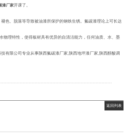
碳漆厂家
开课了。
、褪色、脱落等导致被油漆所保护的钢铁生锈。氟碳漆理论上可长达
亲水物理特性，使得板材具有优异的自清洁能力，任何油质、水、墨
技有限公司专业从事陕西氟碳漆厂家,陕西地坪漆厂家,陕西醇酸调
返回列表