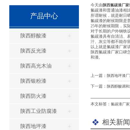
今天由
陕西氟碳漆厂家
氟碳漆和普通油漆相
产品中心
所谓耐候，就是耐日
氟碳漆的耐候期限是
25年的耐候期限，实
对于长期的户外钢铁
陕西醇酸漆
氟碳漆具有自清洁、
汁、灰尘等都不能存
以上就是氟碳漆厂家
陕西反光漆
陕西氟碳漆厂家口碑
和漆,
陕西高光木油
上一篇：
陕西地坪漆厂
陕西银粉漆
下一篇：
陕西醇酸调和
陕西防火漆
本文标签：
氟碳漆厂家
陕西工业防腐漆
相关新闻
陕西地坪漆