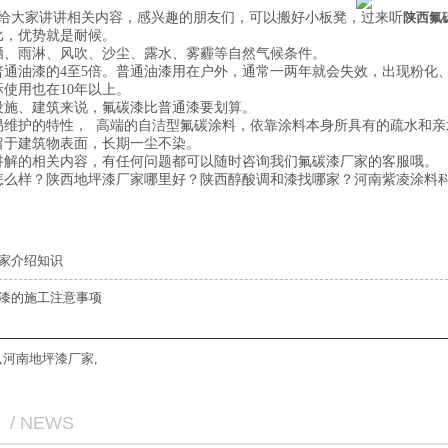
给大家讲讲相关内容，感兴趣的朋友们，可以搬好小板凳，过来听
陕西氟
比，优势就是耐候。
晒、雨淋、风吹、沙尘、露水、雾霾等自然气候条件。
普通油漆的4至5倍。普通油漆用在户外，通常一两年就会失效，出现粉化
际使用也在10年以上。
设施、建筑来说，氟碳漆比普通漆要划算。
易维护的特性， 高端的自洁型氟碳涂料，依靠涂料本身所具有的疏水和
留于建筑物表面，长期一尘不染。
讲解的相关内容，有任何问题都可以随时咨询我们氟碳漆厂家的客服哦。
怎么样？陕西地坪漆厂家哪里好？陕西醇酸调和漆找哪家？河南紫凌涂料科
家介绍知识
漆的施工注意事项
,
河南地坪漆厂家
,
/ NEWS