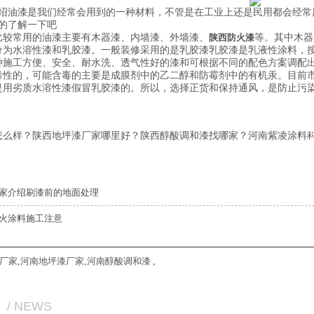
绍油漆是我们经常会用到的一种材料，不管是在工业上还是民用都会经常
的了解一下吧
比较常用的油漆主要有木器漆、内墙漆、外墙漆、
陕西防火漆
等。其中木器
分为水溶性漆和乳胶漆。一般装修采用的是乳胶漆乳胶漆是乳液性涂料，
种施工方便、安全、耐水洗、透气性好的漆和可根据不同的配色方案调配
毒性的，可能含毒的主要是成膜剂中的乙二醇和防霉剂中的有机汞。目前市
是用劣质水溶性漆假冒乳胶漆的。所以，选择正货和保持通风，是防止污
怎么样？陕西地坪漆厂家哪里好？陕西醇酸调和漆找哪家？河南紫凌涂料科
家介绍刷漆前的地面处理
火涂料施工注意
厂家
,
河南地坪漆厂家
,
河南醇酸调和漆
,
/ NEWS