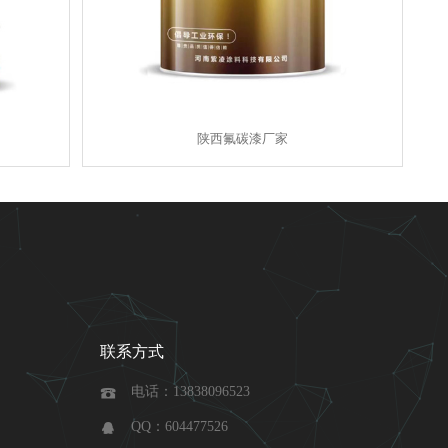
陕西氟碳漆厂家
联系方式
电话：13838096523

QQ：604477526
