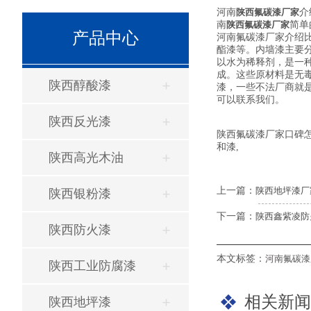
河南
陕西氟碳漆厂家
介
南
陕西氟碳漆厂家
简单
产品中心
河南氟碳漆厂家介绍
酯漆等。内墙漆主要
以水为稀释剂，是一
成。这些原材料是无
陕西醇酸漆
漆，一些不法厂商就
可以联系我们。
陕西反光漆
陕西氟碳漆厂家口碑
和漆,
陕西高光木油
上一篇：
陕西地坪漆厂
陕西银粉漆
下一篇：
陕西鑫紫凌防
陕西防火漆
本文标签：
河南氟碳漆
陕西工业防腐漆
相关新闻
陕西地坪漆