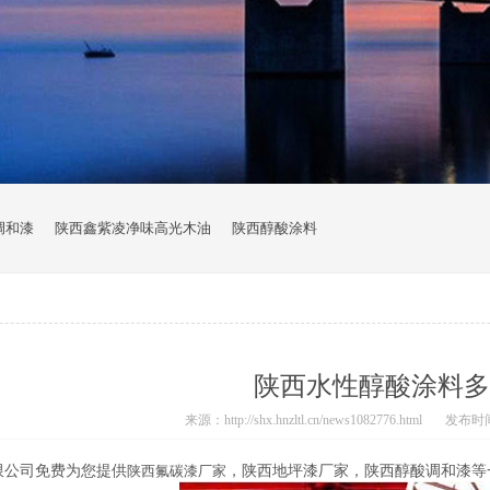
调和漆
陕西鑫紫凌净味高光木油
陕西醇酸涂料
陕西水性醇酸涂料多
来源：http://shx.hnzltl.cn/news1082776.html
发布时间：2
限公司免费为您提供
陕西氟碳漆厂家
，陕西地坪漆厂家，陕西醇酸调和漆等