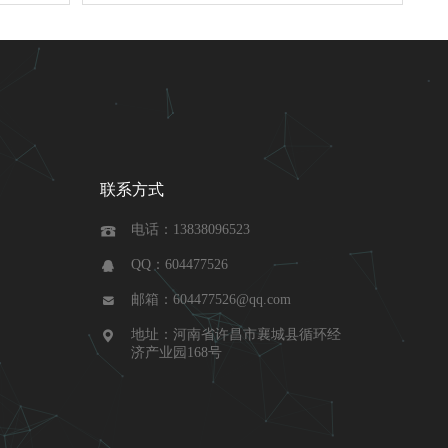
联系方式
电话：13838096523

QQ：604477526

邮箱：604477526@qq.com

地址：河南省许昌市襄城县循环经

济产业园168号