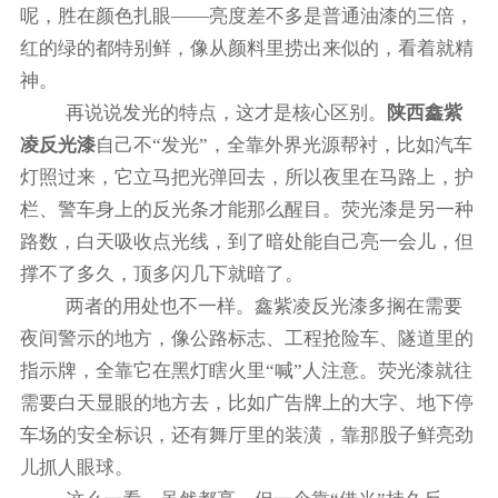
呢，胜在颜色扎眼——亮度差不多是普通油漆的三倍，
红的绿的都特别鲜，像从颜料里捞出来似的，看着就精
神。
再说说发光的特点，这才是核心区别。
陕西鑫紫
凌反光漆
自己不“发光”，全靠外界光源帮衬，比如汽车
灯照过来，它立马把光弹回去，所以夜里在马路上，护
栏、警车身上的反光条才能那么醒目。荧光漆是另一种
路数，白天吸收点光线，到了暗处能自己亮一会儿，但
撑不了多久，顶多闪几下就暗了。
两者的用处也不一样。鑫紫凌反光漆多搁在需要
夜间警示的地方，像公路标志、工程抢险车、隧道里的
指示牌，全靠它在黑灯瞎火里“喊”人注意。荧光漆就往
需要白天显眼的地方去，比如广告牌上的大字、地下停
车场的安全标识，还有舞厅里的装潢，靠那股子鲜亮劲
儿抓人眼球。