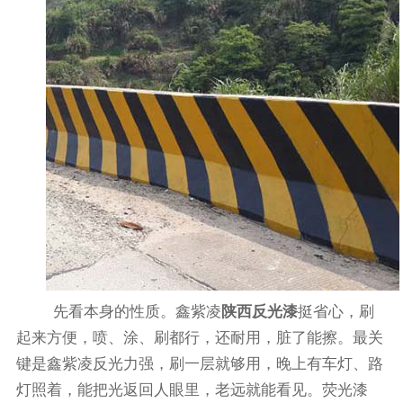
先看本身的性质。鑫紫凌
陕西反光漆
挺省心，刷
起来方便，喷、涂、刷都行，还耐用，脏了能擦。最关
键是鑫紫凌反光力强，刷一层就够用，晚上有车灯、路
灯照着，能把光返回人眼里，老远就能看见。荧光漆