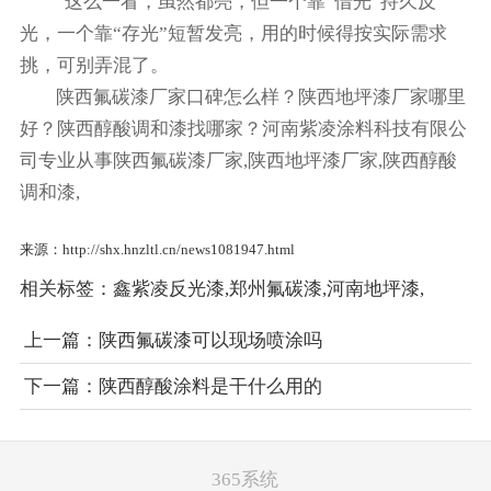
这么一看，虽然都亮，但一个靠“借光”持久反
光，一个靠“存光”短暂发亮，用的时候得按实际需求
挑，可别弄混了。
陕西氟碳漆厂家口碑怎么样？陕西地坪漆厂家哪里
好？陕西醇酸调和漆找哪家？河南紫凌涂料科技有限公
司专业从事陕西氟碳漆厂家,陕西地坪漆厂家,陕西醇酸
调和漆,
来源：http://shx.hnzltl.cn/news1081947.html
相关标签：
鑫紫凌反光漆
,
郑州氟碳漆
,
河南地坪漆
,
上一篇：
陕西氟碳漆可以现场喷涂吗
下一篇：
陕西醇酸涂料是干什么用的
365系统